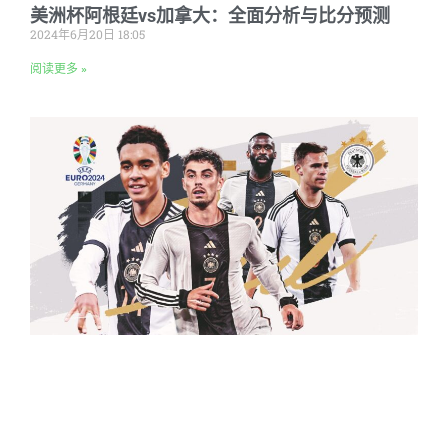
美洲杯阿根廷vs加拿大：全面分析与比分预测
2024年6月20日
18:05
阅读更多 »