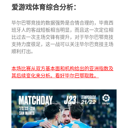
爱游戏体育综合分析：
毕尔巴鄂竞技的数据强势是合情合理的，毕竟西
班牙人的客战短板相当明显，而且这一次定位相
比过去一次主场交锋有提升，对于毕尔巴鄂竞技
支持力度很足，这一战可以关注毕尔巴竞技主场
顺利打出。
本场比赛从双方基本面和机构给出的亚洲指数及
其后续变
化来分析。看好毕尔巴鄂取胜。