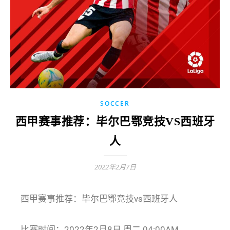
SOCCER
西甲赛事推荐：毕尔巴鄂竞技VS西班牙
人
2022年2月7日
西甲赛事推荐：毕尔巴鄂竞技vs西班牙人
比赛时间：2022年2月8日 周二 04:00AM