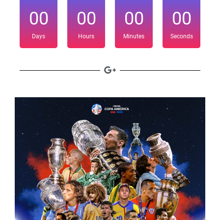
00
00
00
00
Days
Hours
Minutes
Seconds