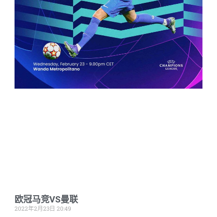
欧冠马竞VS曼联
2022年2月23日
20:49