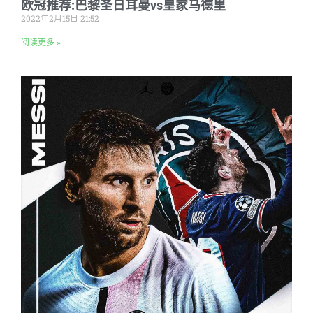
欧冠推荐:巴黎圣日耳曼vs皇家马德里
2022年2月15日
21:52
阅读更多 »